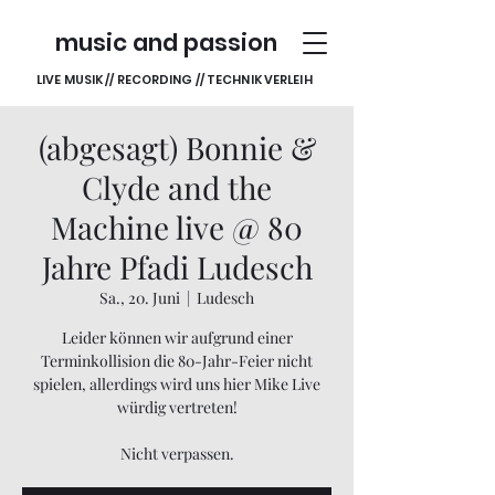
music and passion
LIVE MUSIK // RECORDING // TECHNIK VERLEIH
(abgesagt) Bonnie &
Clyde and the
Machine live @ 80
Jahre Pfadi Ludesch
Sa., 20. Juni
  |  
Ludesch
Leider können wir aufgrund einer
Terminkollision die 80-Jahr-Feier nicht
spielen, allerdings wird uns hier Mike Live
würdig vertreten!
Nicht verpassen.