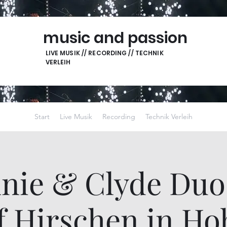
music and passion
LIVE MUSIK // RECORDING // TECHNIK
VERLEIH
Start
Live Musik
Recording
Technik Verleih
nie & Clyde Duo 
f Hirschen in H