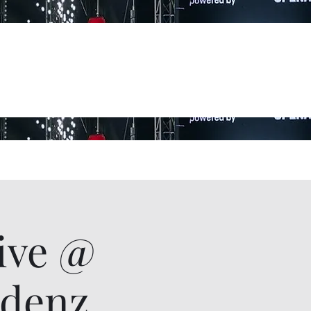
ive @
udenz