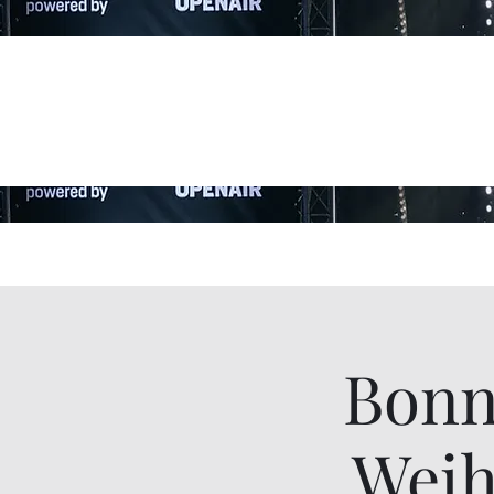
Bonn
Weih