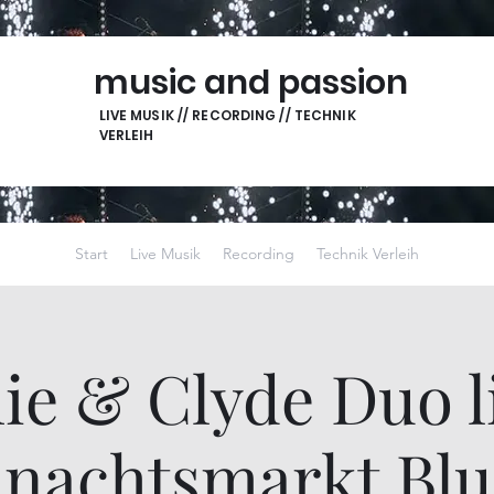
music and passion
LIVE MUSIK // RECORDING // TECHNIK
VERLEIH
Start
Live Musik
Recording
Technik Verleih
ie & Clyde Duo l
nachtsmarkt Bl