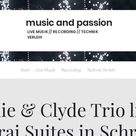
music and passion
LIVE MUSIK // RECORDING // TECHNIK
VERLEIH
Start
Live Musik
Recording
Technik Verleih
ie & Clyde Trio l
ai Suites in Sch