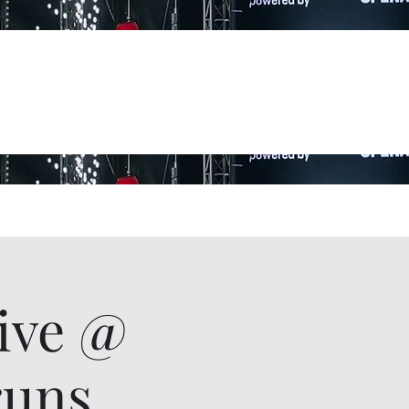
ive @
runs