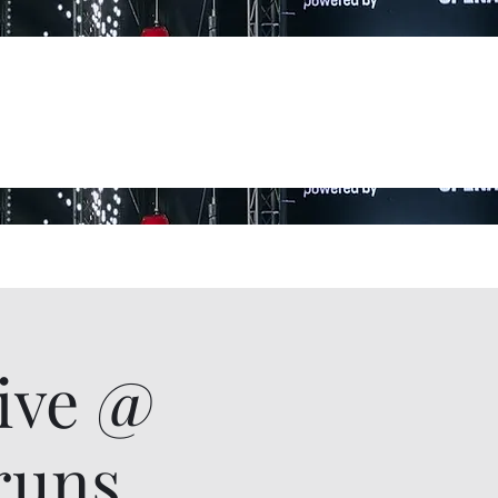
ive @
runs