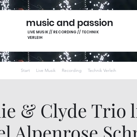
music and passion
LIVE MUSIK // RECORDING // TECHNIK
VERLEIH
Start
Live Musik
Recording
Technik Verleih
ie & Clyde Trio l
el Alpenrose Sch