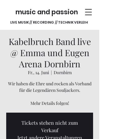
music and passion
LIVE MUSIK // RECORDING // TECHNIK VERLEIH
Kabelbruch Band live
@ Emma und Eugen
Arena Dornbirn
Fr., 14. Juni
  |  
Dornbirn
Wir haben die Ehre und rocken als Vorband
für die Legendären Souljackers.
Mehr Details folgen!
Tickets stehen nicht zum
Verkauf
Jetzt andere Veranstaltungen