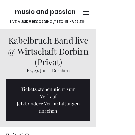
music and passion
LIVE MUSIK // RECORDING // TECHNIK VERLEIH
Kabelbruch Band live
@ Wirtschaft Dorbirn
(Privat)
Fr., 23. Juni
  |  
Dornbirn
Tickets stehen nicht zum
Verkauf
Jetzt andere Veranstaltungen
ansehen