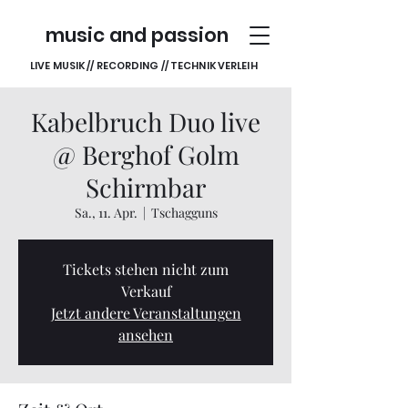
music and passion
LIVE MUSIK // RECORDING // TECHNIK VERLEIH
Kabelbruch Duo live
@ Berghof Golm
Schirmbar
Sa., 11. Apr.
  |  
Tschagguns
Tickets stehen nicht zum
Verkauf
Jetzt andere Veranstaltungen
ansehen