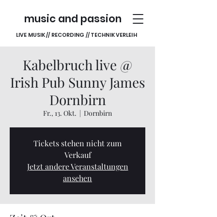
music and passion
LIVE MUSIK // RECORDING // TECHNIK VERLEIH
Kabelbruch live @
Irish Pub Sunny James
Dornbirn
Fr., 13. Okt.
  |  
Dornbirn
Tickets stehen nicht zum
Verkauf
Jetzt andere Veranstaltungen
ansehen