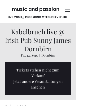
music and passion
LIVE MUSIK // RECORDING // TECHNIK VERLEIH
Kabelbruch live @
Irish Pub Sunny James
Dornbirn
Fr., 22. Sep.
  |  
Dornbirn
Tickets stehen nicht zum
Verkauf
Jetzt andere Veranstaltungen
ansehen