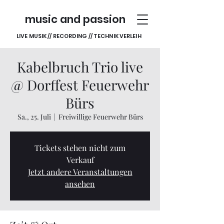
music and passion
LIVE MUSIK // RECORDING // TECHNIK VERLEIH
Kabelbruch Trio live
@ Dorffest Feuerwehr
Bürs
Sa., 25. Juli
  |  
Freiwillige Feuerwehr Bürs
Tickets stehen nicht zum
Verkauf
Jetzt andere Veranstaltungen
ansehen