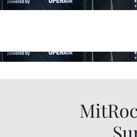
MitRoc
Su