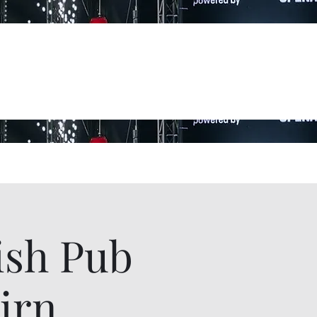
ish Pub
irn