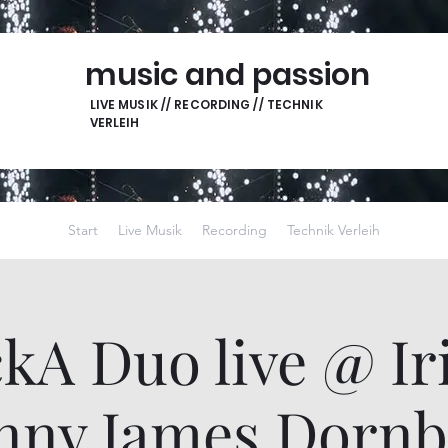
music and passion
LIVE MUSIK // RECORDING // TECHNIK
VERLEIH
Start
Live Musik
Recording
Technik Verleih
kA Duo live @ Ir
nny James Dornb