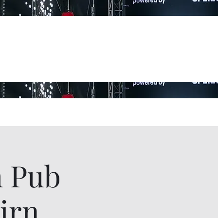
h Pub
irn