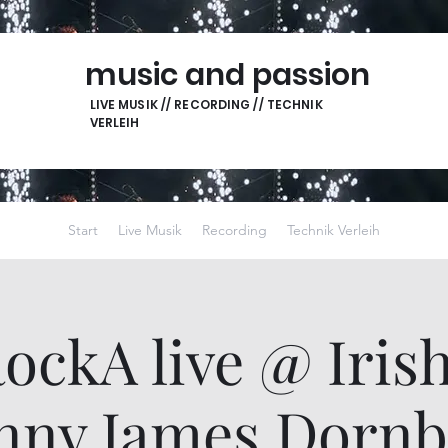
music and passion
LIVE MUSIK // RECORDING // TECHNIK
VERLEIH
Start
Live Musik
Recording
Technik Verleih
ockA live @ Iris
nny James Dornb