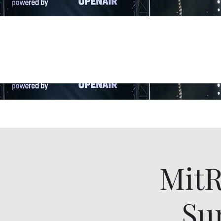
MitR
Su